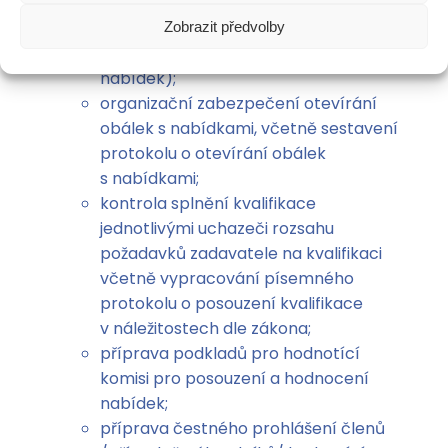
vystavení potvrzení o převzetí
nabídky, včetně pořízení potřebných
Zobrazit předvolby
dokumentů (seznam podaných
nabídek);
organizační zabezpečení otevírání
obálek s nabídkami, včetně sestavení
protokolu o otevírání obálek
s nabídkami;
kontrola splnění kvalifikace
jednotlivými uchazeči rozsahu
požadavků zadavatele na kvalifikaci
včetně vypracování písemného
protokolu o posouzení kvalifikace
v náležitostech dle zákona;
příprava podkladů pro hodnotící
komisi pro posouzení a hodnocení
nabídek;
příprava čestného prohlášení členů