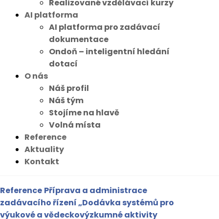
Realizované vzdělávací kurzy
AI platforma
AI platforma pro zadávací
dokumentace
Ondoň – inteligentní hledání
dotací
O nás
Náš profil
Náš tým
Stojíme na hlavě
Volná místa
Reference
Aktuality
Kontakt
Reference
Příprava a administrace
zadávacího řízení „Dodávka systémů pro
výukové a vědeckovýzkumné aktivity