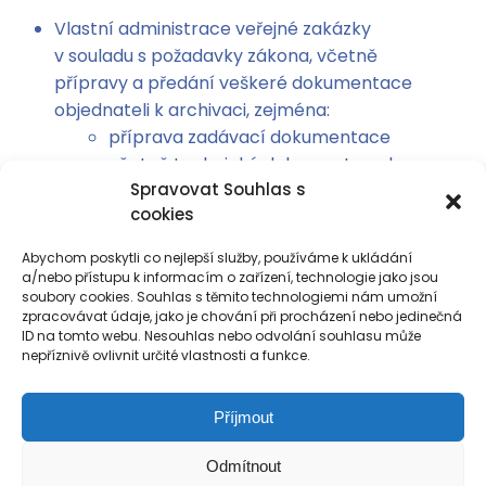
Vlastní administrace veřejné zakázky
v souladu s požadavky zákona, včetně
přípravy a předání veškeré dokumentace
objednateli k archivaci, zejména:
příprava zadávací dokumentace
včetně technické dokumentace ke
Spravovat Souhlas s
zveřejnění na profilu zadavatele
cookies
objednatele nebo jiném objednatelem
určeném místě;
Abychom poskytli co nejlepší služby, používáme k ukládání
zpracování dodatečných informací
a/nebo přístupu k informacím o zařízení, technologie jako jsou
soubory cookies. Souhlas s těmito technologiemi nám umožní
k zadávacím podmínkám a jejich
zpracovávat údaje, jako je chování při procházení nebo jedinečná
rozeslání dodavatelům, kteří požádali
ID na tomto webu. Nesouhlas nebo odvolání souhlasu může
o zadávací dokumentaci nebo kterým
nepříznivě ovlivnit určité vlastnosti a funkce.
byla zadávací dokumentace
poskytnuta;
Příjmout
zabezpečení celého průběhu
přijímání obálek s nabídkami,
Odmítnout