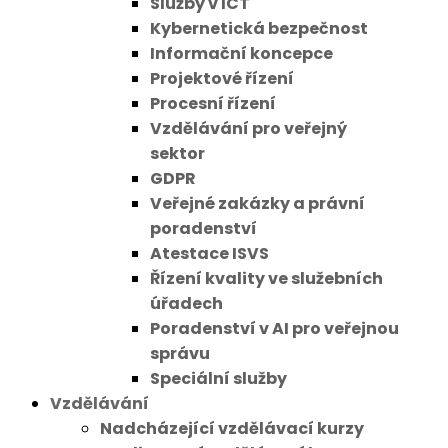
Služby v ICT
Kybernetická bezpečnost
Informační koncepce
Projektové řízení
Procesní řízení
Vzdělávání pro veřejný
sektor
GDPR
Veřejné zakázky a právní
poradenství
Atestace ISVS
Řízení kvality ve služebních
úřadech
Poradenství v AI pro veřejnou
správu
Speciální služby
Vzdělávání
Nadcházející vzdělávací kurzy