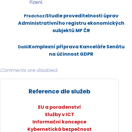
řízení.
Studie proveditelnosti úprav
Předchozí
Administrativního registru ekonomických
subjektů MF ČR
Komplexní příprava Kanceláře Senátu
Další
na účinnost GDPR
Comments are disabled.
Reference dle služeb
EU a poradenství
Služby v ICT
Informační koncepce
Kybernetická bezpečnost