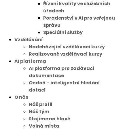
Řízení kvality ve služebních
úřadech
Poradenství v AI pro veřejnou
správu
Speciální služby
Vzdělávání
Nadcházející vzdělávací kurzy
Realizované vzdělávací kurzy
AI platforma
AI platforma pro zadávací
dokumentace
Ondoň – inteligentní hledání
dotací
O nás
Náš profil
Náš tým
Stojíme na hlavě
Volná místa