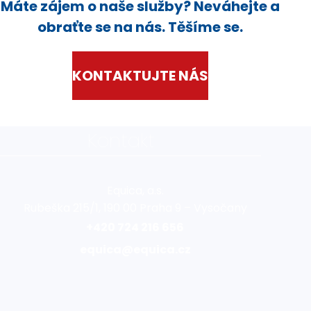
Máte zájem o naše služby? Neváhejte a
obraťte se na nás. Těšíme se.
KONTAKTUJTE NÁS
Kontakt
Equica, a.s.
Rubeška 215/1, 190 00 Praha 9 – Vysočany
+420 724 216 656
equica@equica.cz