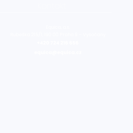
Kontakt
Equica, a.s.
Rubeška 215/1, 190 00 Praha 9 – Vysočany
+420 724 216 656
equica@equica.cz