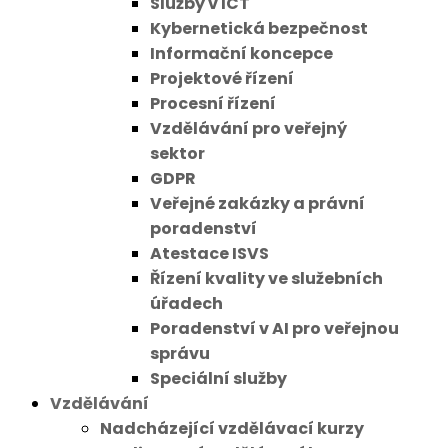
Služby v ICT
Kybernetická bezpečnost
Informační koncepce
Projektové řízení
Procesní řízení
Vzdělávání pro veřejný
sektor
GDPR
Veřejné zakázky a právní
poradenství
Atestace ISVS
Řízení kvality ve služebních
úřadech
Poradenství v AI pro veřejnou
správu
Speciální služby
Vzdělávání
Nadcházející vzdělávací kurzy