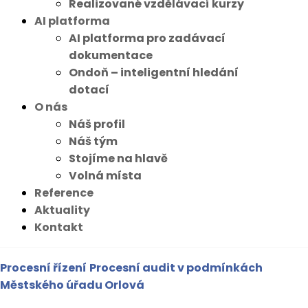
Realizované vzdělávací kurzy
AI platforma
AI platforma pro zadávací
dokumentace
Ondoň – inteligentní hledání
dotací
O nás
Náš profil
Náš tým
Stojíme na hlavě
Volná místa
Reference
Aktuality
Kontakt
Procesní řízení
Procesní audit v podmínkách
Městského úřadu Orlová