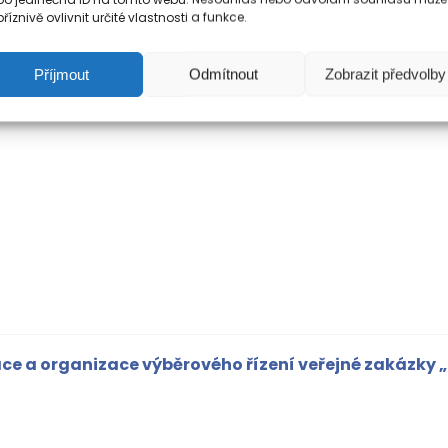
říznivě ovlivnit určité vlastnosti a funkce.
Příjmout
Odmítnout
Zobrazit předvolby
ace a organizace výběrového řízení veřejné zakázky 