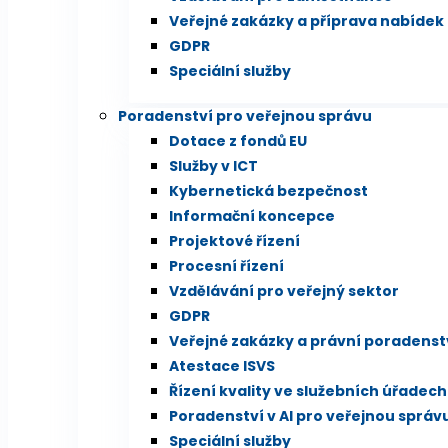
Veřejné zakázky a příprava nabídek
GDPR
Speciální služby
Poradenství pro veřejnou správu
Dotace z fondů EU
Služby v ICT
Kybernetická bezpečnost
Informační koncepce
Projektové řízení
Procesní řízení
Vzdělávání pro veřejný sektor
GDPR
Veřejné zakázky a právní poradenst
Atestace ISVS
Řízení kvality ve služebních úřadech
Poradenství v AI pro veřejnou správ
Speciální služby