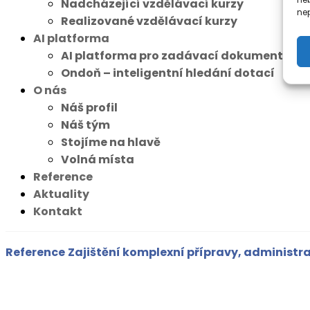
Nadcházející vzdělávací kurzy
nep
Realizované vzdělávací kurzy
AI platforma
AI platforma pro zadávací dokumentace
Ondoň – inteligentní hledání dotací
O nás
Náš profil
Náš tým
Stojíme na hlavě
Volná místa
Reference
Aktuality
Kontakt
Reference
Zajištění komplexní přípravy, administr