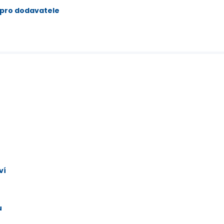
 pro dodavatele
ví
u