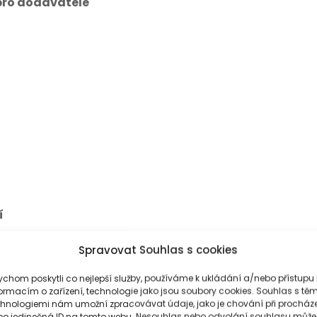
pro dodavatele
í
Spravovat Souhlas s cookies
chom poskytli co nejlepší služby, používáme k ukládání a/nebo přístupu 
ormacím o zařízení, technologie jako jsou soubory cookies. Souhlas s těm
chnologiemi nám umožní zpracovávat údaje, jako je chování při procház
bo jedinečná ID na tomto webu. Nesouhlas nebo odvolání souhlasu může