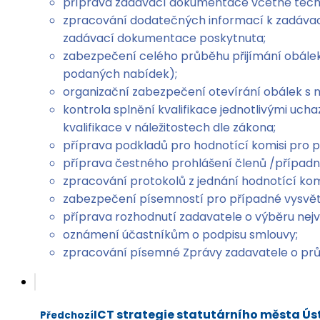
příprava zadávací dokumentace včetně techn
zpracování dodatečných informací k zadávac
zadávací dokumentace poskytnuta;
zabezpečení celého průběhu přijímání obálek
podaných nabídek);
organizační zabezpečení otevírání obálek s n
kontrola splnění kvalifikace jednotlivými uc
kvalifikace v náležitostech dle zákona;
příprava podkladů pro hodnotící komisi pro 
příprava čestného prohlášení členů /případn
zpracování protokolů z jednání hodnotící ko
zabezpečení písemností pro případné vysvět
příprava rozhodnutí zadavatele o výběru ne
oznámení účastníkům o podpisu smlouvy;
zpracování písemné Zprávy zadavatele o prů
ICT strategie statutárního města Ús
Předchozí