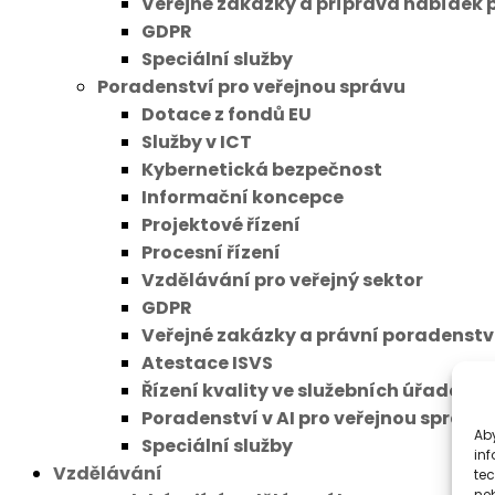
Veřejné zakázky a příprava nabídek 
GDPR
Speciální služby
Poradenství pro veřejnou správu
Dotace z fondů EU
Služby v ICT
Kybernetická bezpečnost
Informační koncepce
Projektové řízení
Procesní řízení
Vzdělávání pro veřejný sektor
GDPR
Veřejné zakázky a právní poradenstv
Atestace ISVS
Řízení kvality ve služebních úřadech
Poradenství v AI pro veřejnou správu
Aby
Speciální služby
inf
Vzdělávání
te
ne