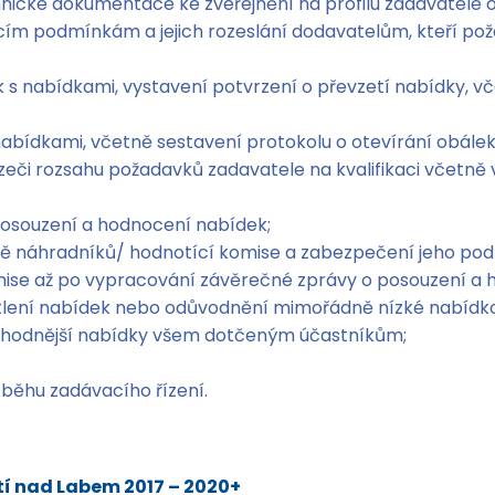
ické dokumentace ke zveřejnění na profilu zadavatele 
ím podmínkám a jejich rozeslání dodavatelům, kteří pož
 s nabídkami, vystavení potvrzení o převzetí nabídky,
abídkami, včetně sestavení protokolu o otevírání obálek
hazeči rozsahu požadavků zadavatele na kvalifikaci včet
posouzení a hodnocení nabídek;
ě náhradníků/ hodnotící komise a zabezpečení jeho podp
mise až po vypracování závěrečné zprávy o posouzení a 
lení nabídek nebo odůvodnění mimořádně nízké nabídko
jvhodnější nabídky všem dotčeným účastníkům;
běhu zadávacího řízení.
tí nad Labem 2017 – 2020+