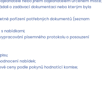
objednatele nebo jiném objednatelem určeném místě;
ádali o zadávací dokumentaci nebo kterým byla
 včetně pořízení potřebných dokumentů (seznam
 s nabídkami;
ně vypracování písemného protokolu o posouzení
isu;
hodnocení nabídek;
vé ceny podle pokynů hodnotící komise;