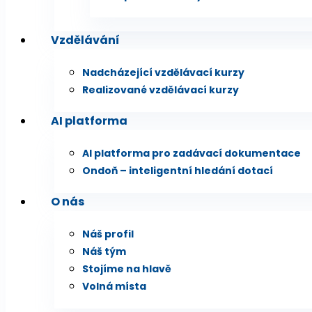
Vzdělávání
Nadcházející vzdělávací kurzy
Realizované vzdělávací kurzy
AI platforma
AI platforma pro zadávací dokumentace
Ondoň – inteligentní hledání dotací
O nás
Náš profil
Náš tým
Stojíme na hlavě
Volná místa