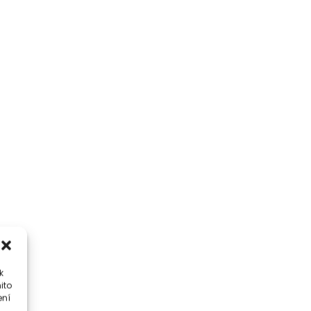
k
ito
ení