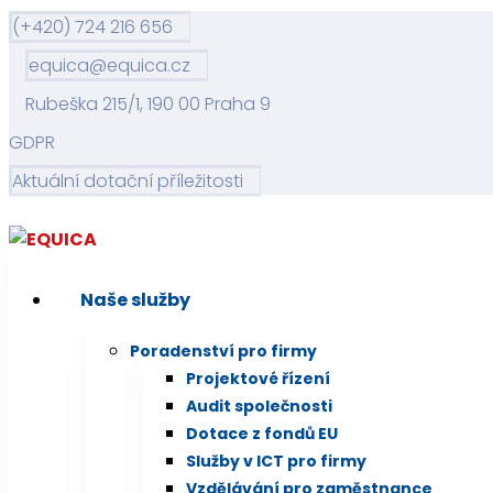
(+420) 724 216 656
equica@equica.cz
Rubeška 215/1, 190 00 Praha 9
GDPR
Aktuální dotační příležitosti
Naše služby
Poradenství pro firmy
Projektové řízení
Audit společnosti
Dotace z fondů EU
Služby v ICT pro firmy
Vzdělávání pro zaměstnance