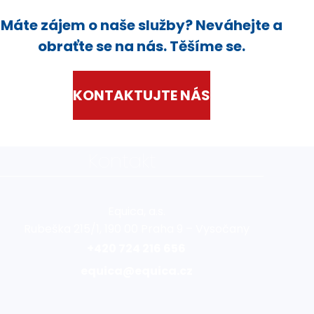
Máte zájem o naše služby? Neváhejte a
obraťte se na nás. Těšíme se.
KONTAKTUJTE NÁS
Kontakt
Equica, a.s.
Rubeška 215/1, 190 00 Praha 9 – Vysočany
+420 724 216 656
equica@equica.cz