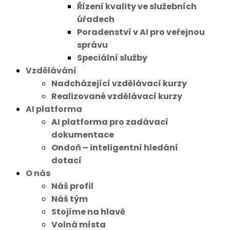
Řízení kvality ve služebních
úřadech
Poradenství v AI pro veřejnou
správu
Speciální služby
Vzdělávání
Nadcházející vzdělávací kurzy
Realizované vzdělávací kurzy
AI platforma
AI platforma pro zadávací
dokumentace
Ondoň – inteligentní hledání
dotací
O nás
Náš profil
Náš tým
Stojíme na hlavě
Volná místa