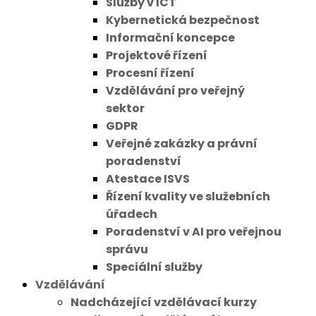
Služby v ICT
Kybernetická bezpečnost
Informační koncepce
Projektové řízení
Procesní řízení
Vzdělávání pro veřejný
sektor
GDPR
Veřejné zakázky a právní
poradenství
Atestace ISVS
Řízení kvality ve služebních
úřadech
Poradenství v AI pro veřejnou
správu
Speciální služby
Vzdělávání
Nadcházející vzdělávací kurzy