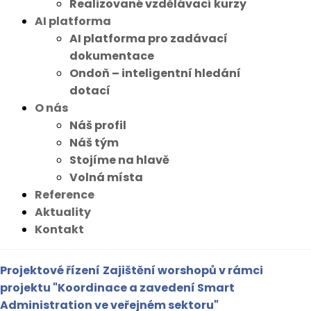
Realizované vzdělávací kurzy
AI platforma
AI platforma pro zadávací
dokumentace
Ondoň – inteligentní hledání
dotací
O nás
Náš profil
Náš tým
Stojíme na hlavě
Volná místa
Reference
Aktuality
Kontakt
Projektové řízení
Zajištění worshopů v rámci
projektu "Koordinace a zavedení Smart
Administration ve veřejném sektoru"