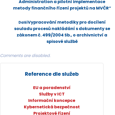
Administration a pilotní implementace
metody finančního řízení projektů na MVČR“
Vypracování metodiky pro docílení
Další
souladu procesů nakládání s dokumenty se
zákonem č. 499/2004 Sb., o archivnictví a
spisové službě
Comments are disabled.
Reference dle služeb
EU a poradenství
Služby v ICT
Informační koncepce
Kybernetická bezpečnost
Projektové řízení