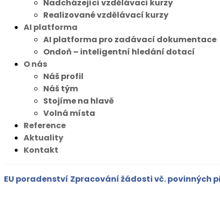
Nadcházející vzdělávací kurzy
Realizované vzdělávací kurzy
AI platforma
AI platforma pro zadávací dokumentace
Ondoň – inteligentní hledání dotací
O nás
Náš profil
Náš tým
Stojíme na hlavě
Volná místa
Reference
Aktuality
Kontakt
EU poradenství
Zpracování žádosti vč. povinných p