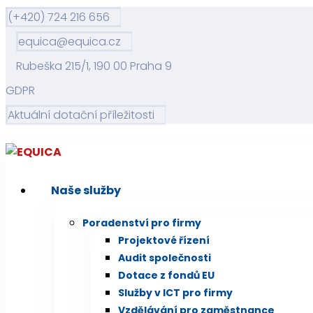
(+420) 724 216 656
equica@equica.cz
Rubeška 215/1, 190 00 Praha 9
GDPR
Aktuální dotační příležitosti
Naše služby
Poradenství pro firmy
Projektové řízení
Audit společnosti
Dotace z fondů EU
Služby v ICT pro firmy
Vzdělávání pro zaměstnance