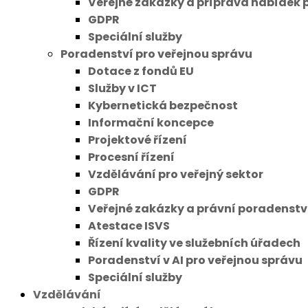
Veřejné zakázky a příprava nabídek 
GDPR
Speciální služby
Poradenství pro veřejnou správu
Dotace z fondů EU
Služby v ICT
Kybernetická bezpečnost
Informační koncepce
Projektové řízení
Procesní řízení
Vzdělávání pro veřejný sektor
GDPR
Veřejné zakázky a právní poradenstv
Atestace ISVS
Řízení kvality ve služebních úřadech
Poradenství v AI pro veřejnou správu
Speciální služby
Vzdělávání