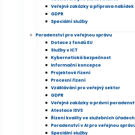
Veřejné zakázky a příprava nabídek
GDPR
Speciální služby
Poradenství pro veřejnou správu
Dotace z fondů EU
Služby v ICT
Kybernetická bezpečnost
Informační koncepce
Projektové řízení
Procesní řízení
Vzdělávání pro veřejný sektor
GDPR
Veřejné zakázky a právní poradenst
Atestace ISVS
Řízení kvality ve služebních úřadech
Poradenství v AI pro veřejnou správ
Speciální služby