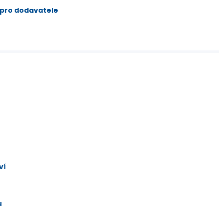
 pro dodavatele
ví
u