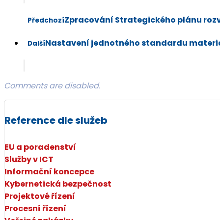
Zpracování Strategického plánu roz
Předchozí
Nastavení jednotného standardu mater
Další
Comments are disabled.
Reference dle služeb
EU a poradenství
Služby v ICT
Informační koncepce
Kybernetická bezpečnost
Projektové řízení
Procesní řízení