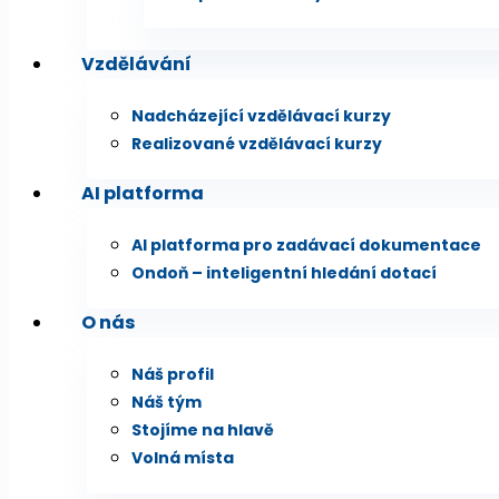
Vzdělávání
Nadcházející vzdělávací kurzy
Realizované vzdělávací kurzy
AI platforma
AI platforma pro zadávací dokumentace
Ondoň – inteligentní hledání dotací
O nás
Náš profil
Náš tým
Stojíme na hlavě
Volná místa