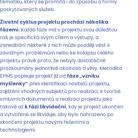
tématiku, který se promítá i do způsobu a formy
poskytovaných služeb.
Životní cyklus projektu prochází několika
fázemi.
Každá fáze má v projektu svou důležitou
roli, je specifická svým cílem a výstupy, a
zanedbání některé z nich může později vést k
závažným problémům nebo ke kolapsu celého
projektu právě proto, že nebyly dostatečně
prozkoumány jednotlivé okolnosti a vlivy. Metodika
EPMS popisuje projekt již od
fáze „vzniku
myšlenky“
přes identifikaci nositelů projektu,
zajištění vhodných subjektů pro realizaci, k tvorbě
smluvních dokumentů a realizaci projektu jako
takové až
k fázi likvidační
, kdy je projekt ukončen
a vytvořené se likviduje, aby bylo nahrazeno po
skončení projektu novými řešeními a
technologiemi.