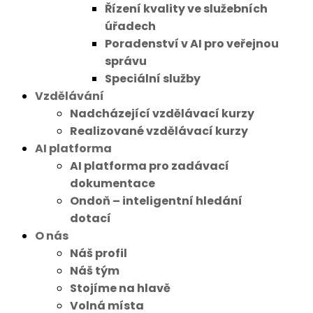
Řízení kvality ve služebních
úřadech
Poradenství v AI pro veřejnou
správu
Speciální služby
Vzdělávání
Nadcházející vzdělávací kurzy
Realizované vzdělávací kurzy
AI platforma
AI platforma pro zadávací
dokumentace
Ondoň – inteligentní hledání
dotací
O nás
Náš profil
Náš tým
Stojíme na hlavě
Volná místa