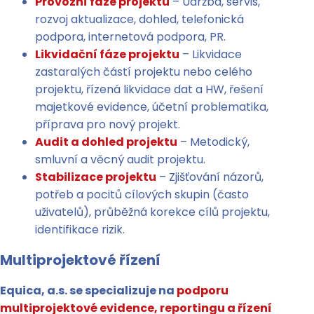
Provozní fáze projektu
– Údržba, servis,
rozvoj aktualizace, dohled, telefonická
podpora, internetová podpora, PR.
Likvidační fáze projektu
– Likvidace
zastaralých částí projektu nebo celého
projektu, řízená likvidace dat a HW, řešení
majetkové evidence, účetní problematika,
příprava pro nový projekt.
Audit a dohled projektu
– Metodický,
smluvní a věcný audit projektu.
Stabilizace projektu
– Zjišťování názorů,
potřeb a pocitů cílových skupin (často
uživatelů), průběžná korekce cílů projektu,
identifikace rizik.
Multiprojektové řízení
Equica, a.s. se specializuje na
podporu
multiprojektové evidence, reportingu a řízení