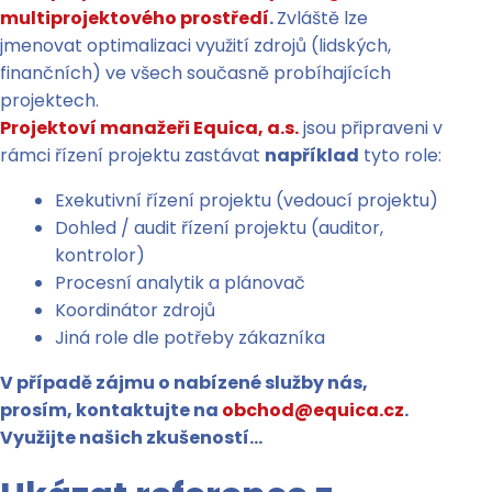
multiprojektového prostředí
.
Zvláště lze
jmenovat optimalizaci využití zdrojů (lidských,
finančních) ve všech současně probíhajících
projektech.
Projektoví manažeři Equica, a.s.
jsou připraveni v
rámci řízení projektu zastávat
například
tyto role:
Exekutivní řízení projektu (vedoucí projektu)
Dohled / audit řízení projektu (auditor,
kontrolor)
Procesní analytik a plánovač
Koordinátor zdrojů
Jiná role dle potřeby zákazníka
V případě zájmu o nabízené služby nás,
prosím, kontaktujte na
obchod@equica.cz
.
Využijte našich zkušeností…