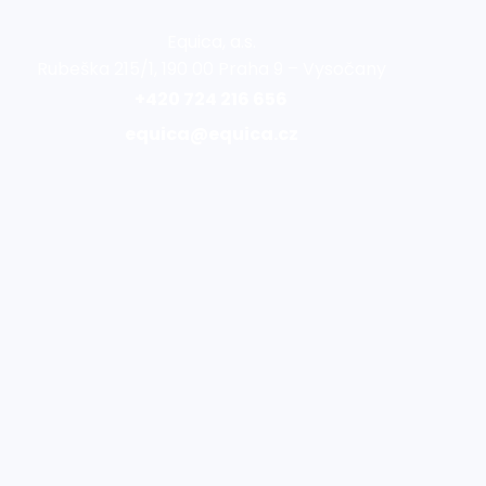
Equica, a.s.
Rubeška 215/1, 190 00 Praha 9 – Vysočany
+420 724 216 656
equica@equica.cz